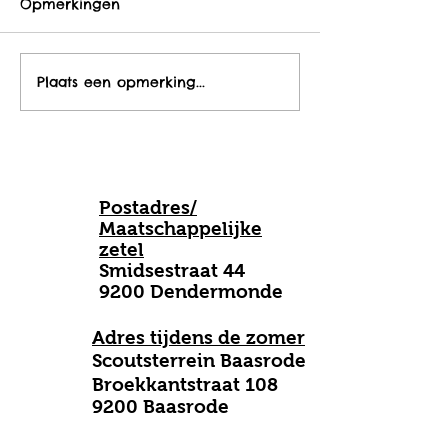
Opmerkingen
Geef uw mening!
Plaats een opmerking...
Waar kan je p
bij onze nieu
locatie?
Postadres/
Maatschappelijke
zetel
Smidsestraat 44
9200 Dendermonde
Adres tijdens de zomer
Scoutsterrein Baasrode
B
roekkantstraat 108
9200 Baasrode