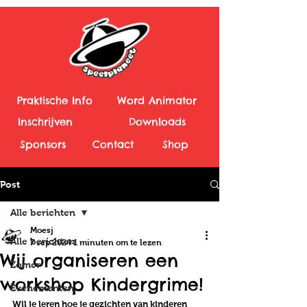
Praktische Info
Word Animator
Inschrijven
Downloads
Sponsors
Contact
Shop
Post
Alle berichten
Moesj
Alle berichten
7 sep 2024
1 minuten om te lezen
Wij organiseren een
Zomer
workshop Kindergrime!
Evenementen
Wil je leren hoe je gezichten van kinderen 