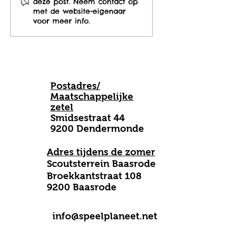
deze post. Neem contact op
Speelpleinzomer van
voorhand in!
met de website-eigenaar
2023!
voor meer info.
Postadres/
Maatschappelijke
zetel
Smidsestraat 44
9200 Dendermonde
Adres tijdens de zomer
Scoutsterrein Baasrode
B
roekkantstraat 108
9200 Baasrode
info@speelplaneet.net