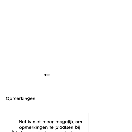
Opmerkingen
Alles wat je moet
Vul de online
Het is niet meer mogelijk om
opmerkingen te plaatsen bij
weten over de
medische fich