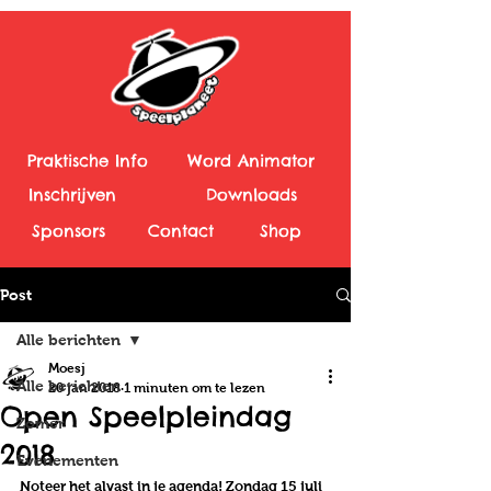
Praktische Info
Word Animator
Inschrijven
Downloads
Sponsors
Contact
Shop
Post
Alle berichten
Moesj
Alle berichten
20 jan 2018
1 minuten om te lezen
Open Speelpleindag
Zomer
2018
Evenementen
Noteer het alvast in je agenda! Zondag 15 juli 