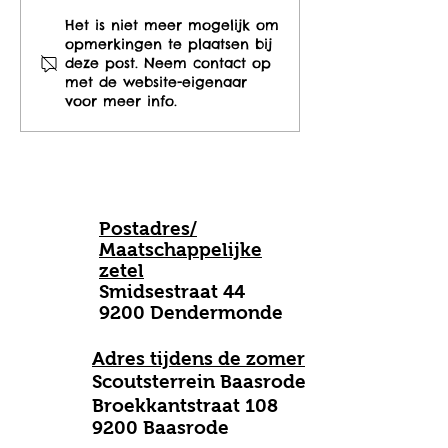
Waar kan je parkeren
Online medisc
Het is niet meer mogelijk om
opmerkingen te plaatsen bij
bij onze nieuwe
2023!
deze post. Neem contact op
locatie?
met de website-eigenaar
voor meer info.
Postadres/
Maatschappelijke
zetel
Smidsestraat 44
9200 Dendermonde
Adres tijdens de zomer
Scoutsterrein Baasrode
B
roekkantstraat 108
9200 Baasrode