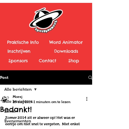
Praktische Info
Word Animator
Inschrijven
Downloads
Sponsors
Contact
Shop
Post
Alle berichten
Moesj
Alle berichten
25 aug 2014
1 minuten om te lezen
Bedankt!
Zomer
Zomer 2014 zit er alweer op! Het was er 
Evenementen
eentje om niet snel te vergeten.  Niet enkel 