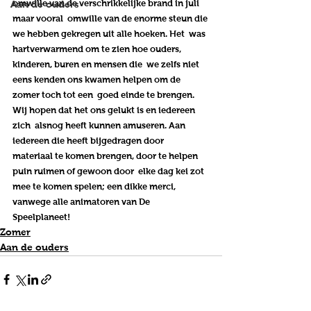
omwille van de verschrikkelijke brand in juli 
Aan de ouders
maar vooral  omwille van de enorme steun die 
we hebben gekregen uit alle hoeken. Het  was 
hartverwarmend om te zien hoe ouders, 
kinderen, buren en mensen die  we zelfs niet 
eens kenden ons kwamen helpen om de 
zomer toch tot een  goed einde te brengen. 
Wij hopen dat het ons gelukt is en iedereen 
zich  alsnog heeft kunnen amuseren. Aan 
iedereen die heeft bijgedragen door  
materiaal te komen brengen, door te helpen 
puin ruimen of gewoon door  elke dag kei zot 
mee te komen spelen; 
een dikke merci
, 
vanwege alle animatoren van De 
Speelplaneet! 
Zomer
Aan de ouders