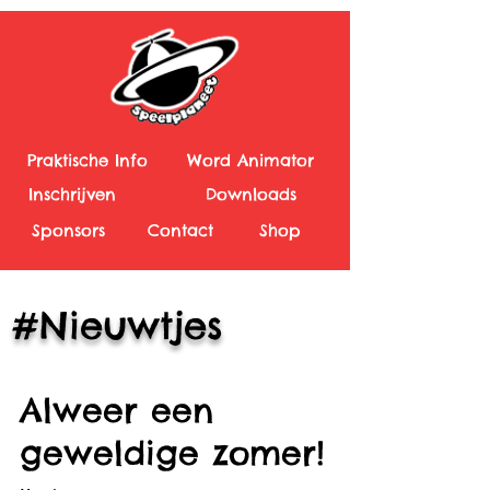
Praktische Info
Word Animator
Inschrijven
Downloads
Sponsors
Contact
Shop
#Nieuwtjes
Alweer een
geweldige zomer!