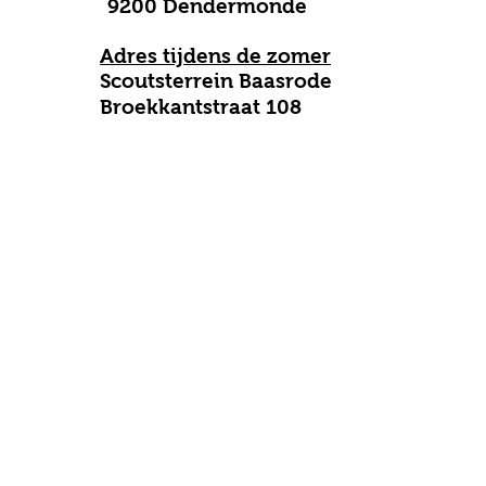
9200 Dendermonde
Adres tijdens de zomer
Scoutsterrein Baasrode
B
roekkantstraat 108
9200 Baasrode
info@speelplaneet.net
0490 40 58 27
Enkel bereikbaar van juli tot
en met augustus.
werkdagen 8u-18u
weekend & feestdagen enkel
per mail
Contact
Downloads